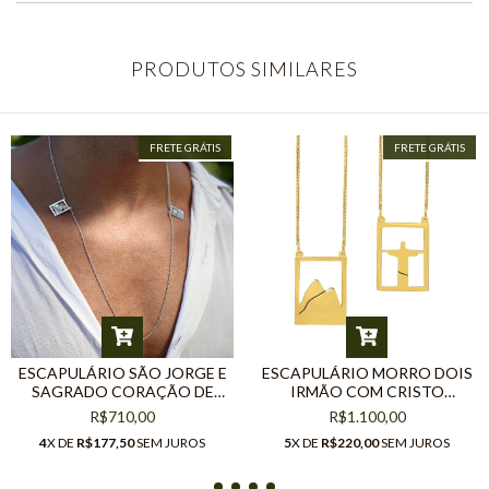
PRODUTOS SIMILARES
FRETE GRÁTIS
FRETE GRÁTIS
ESCAPULÁRIO SÃO JORGE E
ESCAPULÁRIO MORRO DOIS
SAGRADO CORAÇÃO DE
IRMÃO COM CRISTO
JESUS EM PRATA
REDENTOR BANHO DE
R$710,00
R$1.100,00
OURO18K
4
X DE
R$177,50
SEM JUROS
5
X DE
R$220,00
SEM JUROS