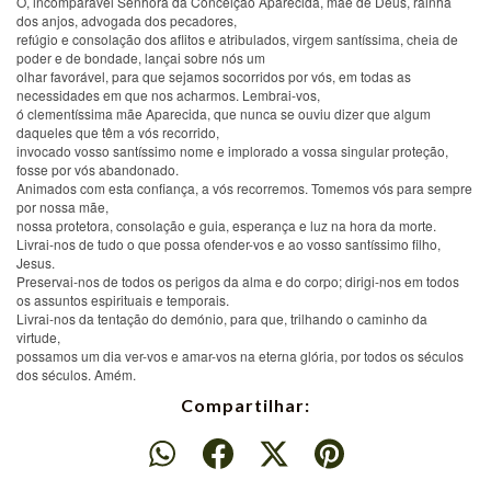
Ó, incomparável Senhora da Conceição Aparecida, mãe de Deus, rainha
dos anjos, advogada dos pecadores,
refúgio e consolação dos aflitos e atribulados, virgem santíssima, cheia de
poder e de bondade, lançai sobre nós um
olhar favorável, para que sejamos socorridos por vós, em todas as
necessidades em que nos acharmos. Lembrai-vos,
ó clementíssima mãe Aparecida, que nunca se ouviu dizer que algum
daqueles que têm a vós recorrido,
invocado vosso santíssimo nome e implorado a vossa singular proteção,
fosse por vós abandonado.
Animados com esta confiança, a vós recorremos. Tomemos vós para sempre
por nossa mãe,
nossa protetora, consolação e guia, esperança e luz na hora da morte.
Livrai-nos de tudo o que possa ofender-vos e ao vosso santíssimo filho,
Jesus.
Preservai-nos de todos os perigos da alma e do corpo; dirigi-nos em todos
os assuntos espirituais e temporais.
Livrai-nos da tentação do demónio, para que, trilhando o caminho da
virtude,
​possamos um dia ver-vos e amar-vos na eterna glória, por todos os séculos
dos séculos. Amém.
Compartilhar: