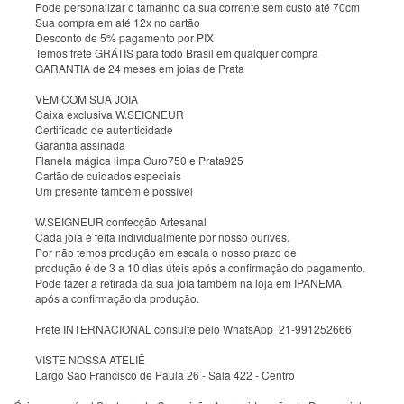
Pode personalizar o tamanho da sua corrente sem custo até 70cm
Sua compra em até 12x no cartão
Desconto de 5% pagamento por PIX
Temos frete GRÁTIS para todo Brasil em qualquer compra
GARANTIA de 24 meses em joias de Prata
VEM COM SUA JOIA
Caixa exclusiva W.SEIGNEUR
Certificado de autenticidade
Garantia assinada
Flanela mágica limpa Ouro750 e Prata925
Cartão de cuidados especiais
Um presente também é possível
W.SEIGNEUR confecção Artesanal
Cada joia é feita individualmente por nosso ourives.
Por não temos produção em escala o nosso prazo de
produção é de 3 a 10 dias úteis após a confirmação do pagamento.
Pode fazer a retirada da sua joia também na loja em IPANEMA
após a confirmação da produção.
Frete INTERNACIONAL consulte pelo WhatsApp 21-991252666
VISTE NOSSA ATELIÊ
Largo São Francisco de Paula 26 - Sala 422 - Centro