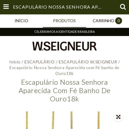
ESCAPULÁRIO NOSSA SENHORA APARECIDA COM FÉ BANHO DE OURO18K
INÍCIO
PRODUTOS
CARRINHO
0
CELEBRAMOS A IDENTIDADE BRASILEIRA
Início
/
ESCAPULÁRIO
/
ESCAPULÁRIO W.SEIGNEUR
/
Escapulário Nossa Senhora Aparecida com Fé banho de
Ouro18k
Escapulário Nossa Senhora
Aparecida Com Fé Banho De
Ouro18k