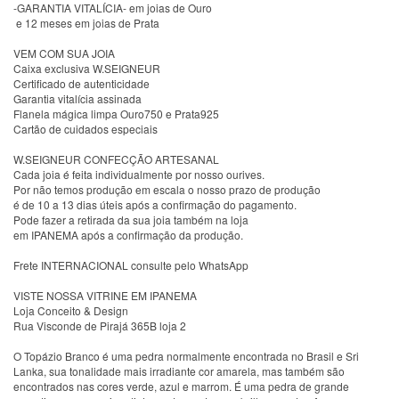
-GARANTIA VITALÍCIA- em joias de Ouro
e 12 meses em joias de Prata
VEM COM SUA JOIA
Caixa exclusiva W.SEIGNEUR
Certificado de autenticidade
Garantia vitalícia assinada
Flanela mágica limpa Ouro750 e Prata925
Cartão de cuidados especiais
W.SEIGNEUR CONFECÇÃO ARTESANAL
Cada joia é feita individualmente por nosso ourives.
Por não temos produção em escala o nosso prazo de produção
é de 10 a 13 dias úteis após a confirmação do pagamento.
Pode fazer a retirada da sua joia também na loja
em IPANEMA após a confirmação da produção.
Frete INTERNACIONAL consulte pelo WhatsApp
VISTE NOSSA VITRINE EM IPANEMA
Loja Conceito & Design
Rua Visconde de Pirajá 365B loja 2
O Topázio Branco é uma pedra normalmente encontrada no Brasil e Sri
Lanka, sua tonalidade mais irradiante cor amarela, mas também são
encontrados nas cores verde, azul e marrom. É uma pedra de grande