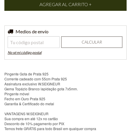
Entregas para el CP:
Medios de envío
CAMBIAR CP
CALCULAR
No sé mi código postal
Pingente Gota de Prata 925
Corrente cadeado com 55cm Prata 925
Assinatura exclusivo W.SEIGNEUR
Gema Topázio Branco lapidação gota 7x5mm.
Pingente móvel
Fecho em Ouro Prata 925
Garantia & Certificado do metal
VANTAGENS W.SEIGNEUR
Sua compra em até 12x no cartão
Desconto de 10% pagamento por PIX
Temos frete GRÁTIS para todo Brasil em qualquer compra